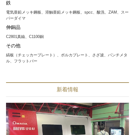
鉄
電気亜鉛メッキ鋼板、溶触亜鉛メッキ鋼板、spcc、酸洗、ZAM、スー
パーダイマ
伸銅品
C2801真鍮、C1100銅
その他
縞板（チェッカープレート）、ポルカプレート、さざ波、パンチメタ
ル、フラットバー
新着情報